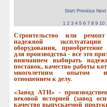
Start
Previous
Next
1
2
3
4
5
6
7
8
9
10
Строительство или ремонт
надежной эксплуатации
оборудования, приобретение
для производства - все это пр
вниманием выбирать надеж
поставок, качество работы ко
многолетним опытом и
отношением к делу.
«Завод АТИ» - производстве
вековой историей (завод осн
качество выпускаемой продук