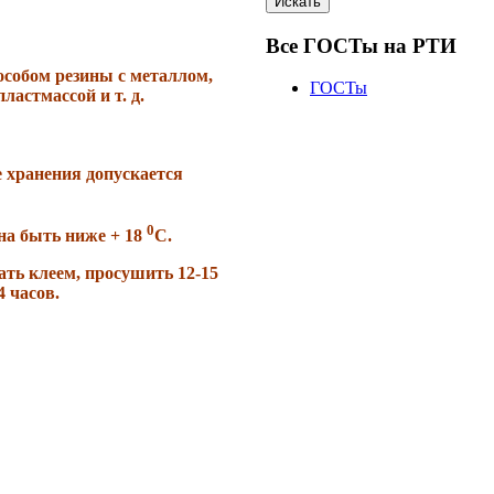
Искать
Все ГОСТы на РТИ
особом резины с металлом,
ГОСТы
ластмассой и т. д.
е хранения допускается
0
на быть ниже + 18
С.
ть клеем, просушить 12-15
 часов.